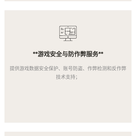
**游戏安全与防作弊服务**
提供游戏数据安全保护、账号防盗、作弊检测和反作弊
技术支持；