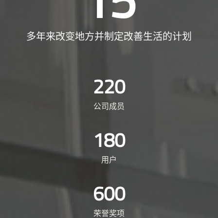
15
多年来改变地方并制定改善生活的计划
220
公司成员
180
用户
600
荣誉奖项