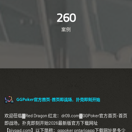
260
案例
欢迎莅临▓Red Dragon 红龙：dr09.com▓GGPoker官方首页-首页
即战场，扑克即刻开始2026最新版官方下载网址
【bjypad.com】以下简称：ggpoker ontarioapp下载网址是多少