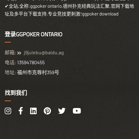
✔全站,全称:ggpoker ontario,德州扑克经典玩法汇聚,官网下载地
址及多平台下载支持,专业竞技更刺激!ggpoker download
登录GGPOKER ONTARIO
邮箱:
j9julebu@baidu.ag
电话:
13594780455
地址:
福州市克辱村359号
找到我们