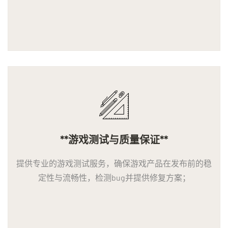
**游戏测试与质量保证**
提供专业的游戏测试服务，确保游戏产品在发布前的稳
定性与流畅性，检测bug并提供修复方案；